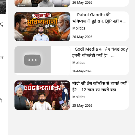
26-May-2026
Rahul Gandhi की
भबिष्यवाणी हुई सच, BJP नहीं बना
पाएगी अब सरकार? | F&F Ep-
Molitics
250 | Hemant
26-May-2026
Godi Media के लिए “Melody
इतनी चॉकलेटी क्यों है” |
ार
TRPhobia by Nivedita
Molitics
26-May-2026
मोदी जी प्रेस कॉन्फ्रेंस से भागते क्यों
हैं? | 12 साल का सबसे बड़ा
सवाल| GenZistan मोदी जी प्रेस
Molitics
ी
कॉन्फ्रेंस से भागते क्यों हैं? | 12
25-May-2026
साल का सबसे बड़ा सवाल|
GenZistan
क्या Cockroach Janta Party
कांग्रेस के ख़िलाफ़ साज़िश का हिस्सा
है? | The Third Eye
Molitics