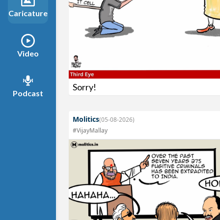
Caricature
Video
Sorry!
Podcast
Molitics
(05-08-2026)
#VijayMallay