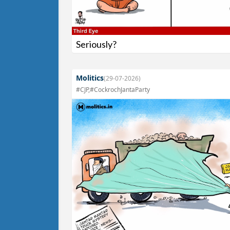
Seriously?
Molitics
(29-07-2026)
#CJP,#CockrochJantaParty