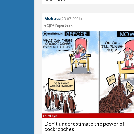
Molitics
(23-07-2026)
#CJP,#PaperLeak
Don’t underestimate the power of
cockroaches