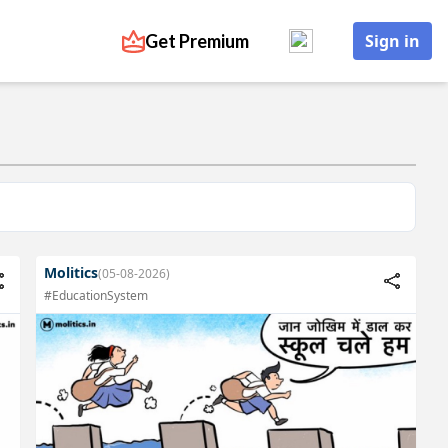
Get Premium
Sign in
Molitics
(05-08-2026)
#EducationSystem