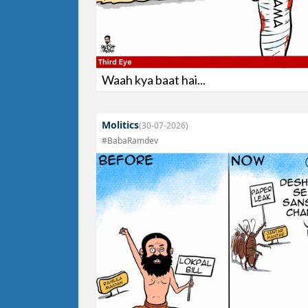
Waah kya baat hai...
Molitics
(30-07-2026)
#BabaRamdev