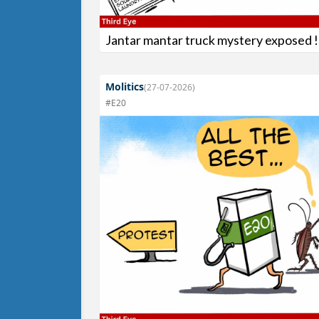
Jantar mantar truck mystery exposed !
Molitics
(27-07-2026)
#E20