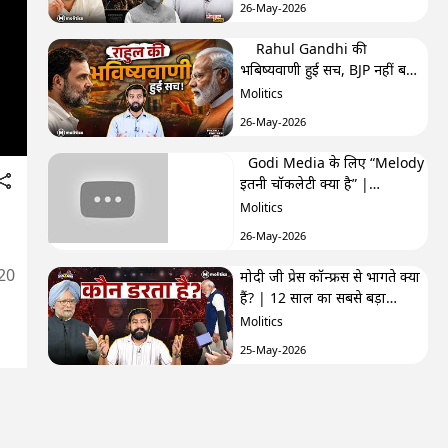
26-May-2026
Rahul Gandhi की
भबिष्यवाणी हुई सच, BJP नहीं बना
पाएगी अब सरकार? | F&F Ep-
Molitics
250 | Hemant
26-May-2026
Godi Media के लिए “Melody
इतनी चॉकलेटी क्यों है” |
TRPhobia by Nivedita
Molitics
26-May-2026
20
मोदी जी प्रेस कॉन्फ्रेंस से भागते क्यों
हैं? | 12 साल का सबसे बड़ा
सवाल| GenZistan मोदी जी प्रेस
Molitics
कॉन्फ्रेंस से भागते क्यों हैं? | 12
25-May-2026
साल का सबसे बड़ा सवाल|
GenZistan
क्या Cockroach Janta Party
कांग्रेस के ख़िलाफ़ साज़िश का हिस्सा
है? | The Third Eye
Molitics