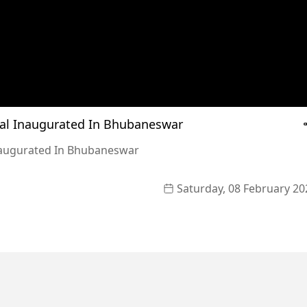
ival Inaugurated In Bhubaneswar
 Inaugurated In Bhubaneswar
Saturday, 08 February 20